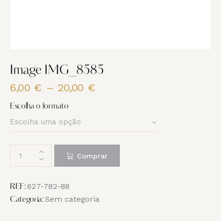
Image IMG_8585
6,00
€
–
20,00
€
Price
range:
Escolha o formato
6,00 €
through
20,00 €
Quantidade
Comprar
de
Image
IMG_8585
627-782-88
REF:
Sem categoria
Categoria: