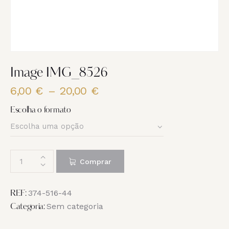
Image IMG_8526
6,00
€
–
20,00
€
Price
range:
Escolha o formato
6,00 €
through
20,00 €
Quantidade
Comprar
de
Image
IMG_8526
374-516-44
REF:
Sem categoria
Categoria: