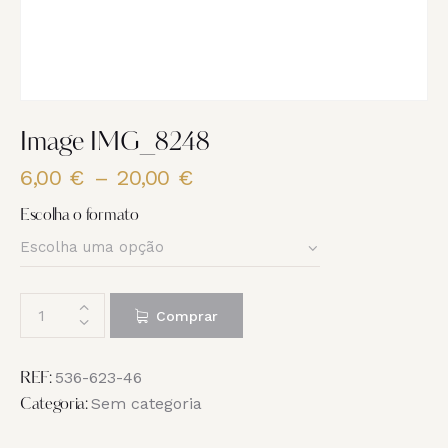
Image IMG_8248
6,00
€
–
20,00
€
Price
range:
Escolha o formato
6,00 €
through
20,00 €
Quantidade
Comprar
de
Image
IMG_8248
536-623-46
REF:
Sem categoria
Categoria: