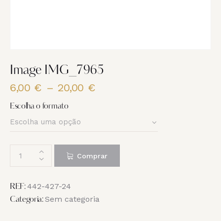
Image IMG_7965
6,00
€
–
20,00
€
Price
range:
Escolha o formato
6,00 €
through
20,00 €
Quantidade
Comprar
de
Image
IMG_7965
442-427-24
REF:
Sem categoria
Categoria: