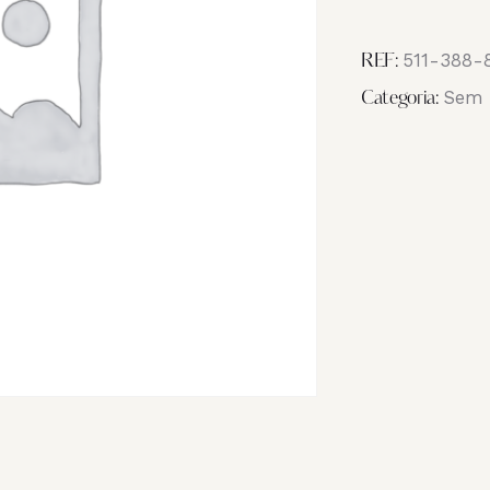
Image
IMG_7928
511-388-
REF:
Sem 
Categoria: