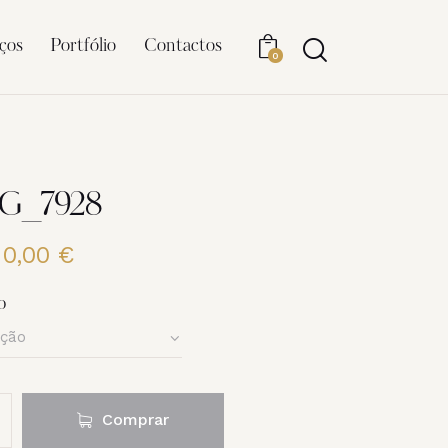
ços
Portfólio
Contactos
0
MG_7928
20,00
€
Price
range:
6,00 €
o
through
20,00 €
Comprar