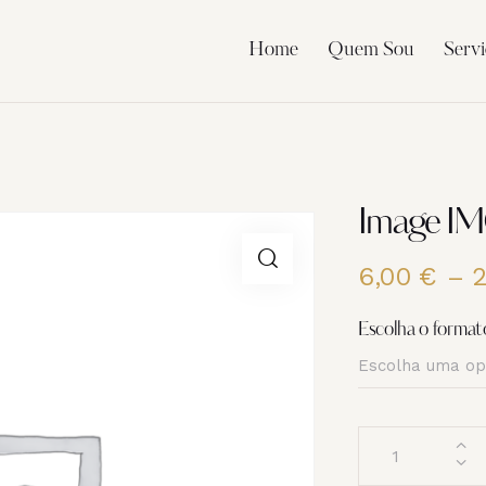
Home
Quem Sou
Servi
Image I
6,00
€
–
Escolha o format
Quantidade
de