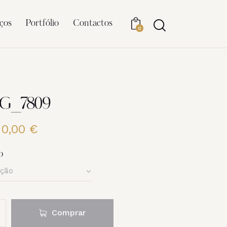
ços
Portfólio
Contactos
0
MG_7809
20,00
€
Price
range:
6,00 €
o
through
20,00 €
Comprar