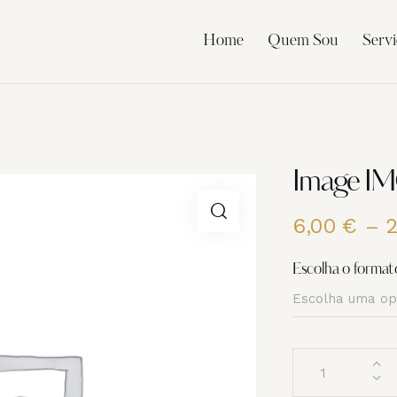
Home
Quem Sou
Servi
Image I
6,00
€
–
Escolha o format
Quantidade
de