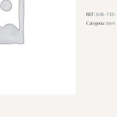
Image
IMG_7809
836-735-
REF:
Sem 
Categoria: