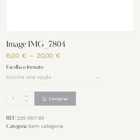
Image IMG_7804
6,00
€
–
20,00
€
Price
range:
Escolha o formato
6,00 €
through
20,00 €
Quantidade
Comprar
de
Image
IMG_7804
225-557-55
REF:
Sem categoria
Categoria: