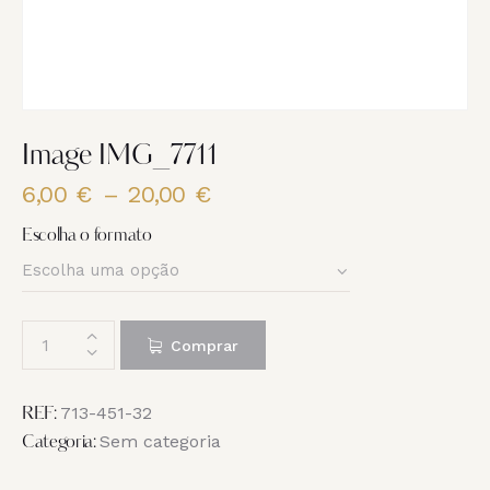
Image IMG_7711
6,00
€
–
20,00
€
Price
range:
Escolha o formato
6,00 €
through
20,00 €
Quantidade
Comprar
de
Image
IMG_7711
713-451-32
REF:
Sem categoria
Categoria: