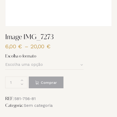
Image IMG_7273
6,00
€
–
20,00
€
Price
range:
Escolha o formato
6,00 €
through
20,00 €
Quantidade
Comprar
de
Image
IMG_7273
581-756-81
REF:
Sem categoria
Categoria: