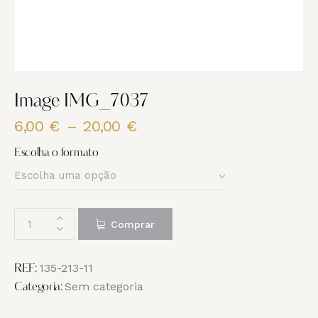
Image IMG_7037
6,00
€
–
20,00
€
Price
range:
Escolha o formato
6,00 €
through
20,00 €
Quantidade
Comprar
de
Image
IMG_7037
135-213-11
REF:
Sem categoria
Categoria: