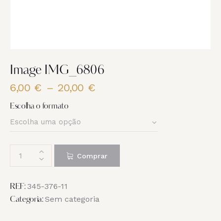
Image IMG_6806
6,00
€
–
20,00
€
Price
range:
Escolha o formato
6,00 €
through
20,00 €
Quantidade
Comprar
de
Image
IMG_6806
345-376-11
REF:
Sem categoria
Categoria: