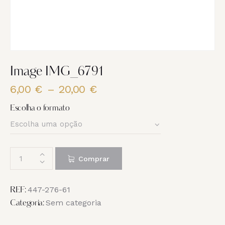
Image IMG_6791
6,00
€
–
20,00
€
Price
range:
Escolha o formato
6,00 €
through
20,00 €
Quantidade
Comprar
de
Image
IMG_6791
447-276-61
REF:
Sem categoria
Categoria: