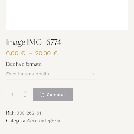
Image IMG_6774
6,00
€
–
20,00
€
Price
range:
Escolha o formato
6,00 €
through
20,00 €
Quantidade
Comprar
de
Image
IMG_6774
338-262-61
REF:
Sem categoria
Categoria: