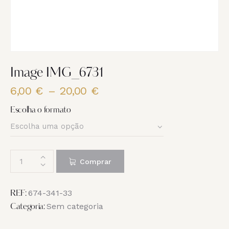
Image IMG_6731
6,00
€
–
20,00
€
Price
range:
Escolha o formato
6,00 €
through
20,00 €
Quantidade
Comprar
de
Image
IMG_6731
674-341-33
REF:
Sem categoria
Categoria: