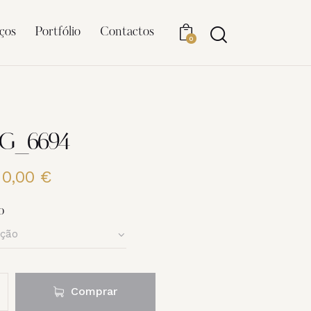
ços
Portfólio
Contactos
0
MG_6694
20,00
€
Price
range:
6,00 €
o
through
20,00 €
Comprar