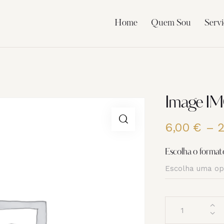
Home
Quem Sou
Servi
Image I
6,00
€
–
Escolha o format
Quantidade
de