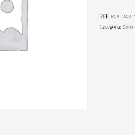
Image
IMG_6694
628-243-
REF:
Sem 
Categoria: