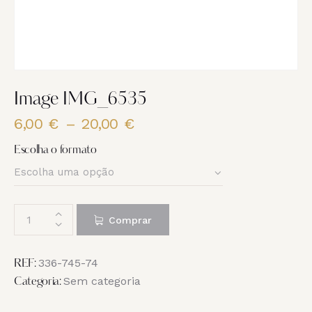
Image IMG_6535
6,00
€
–
20,00
€
Price
range:
Escolha o formato
6,00 €
through
20,00 €
Quantidade
Comprar
de
Image
IMG_6535
336-745-74
REF:
Sem categoria
Categoria: