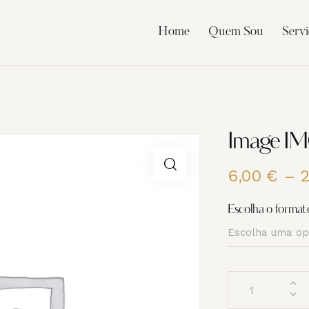
Home
Quem Sou
Servi
Image I
6,00
€
–
Escolha o format
Quantidade
de