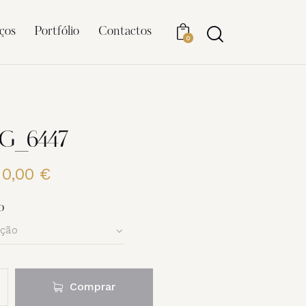
ços
Portfólio
Contactos
0
MG_6447
20,00
€
Price
range:
6,00 €
o
through
20,00 €
Comprar