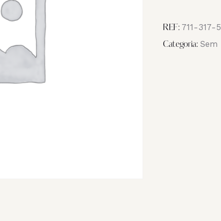
Image
IMG_6447
711-317-
REF:
Sem 
Categoria: