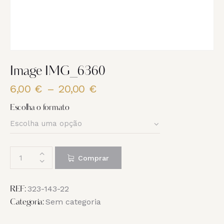
Image IMG_6360
6,00
€
–
20,00
€
Price
range:
Escolha o formato
6,00 €
through
20,00 €
Quantidade
Comprar
de
Image
IMG_6360
323-143-22
REF:
Sem categoria
Categoria: