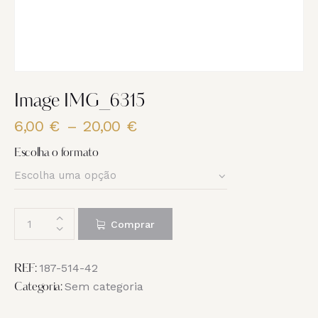
Image IMG_6315
6,00
€
–
20,00
€
Price
range:
Escolha o formato
6,00 €
through
20,00 €
Quantidade
Comprar
de
Image
IMG_6315
187-514-42
REF:
Sem categoria
Categoria: