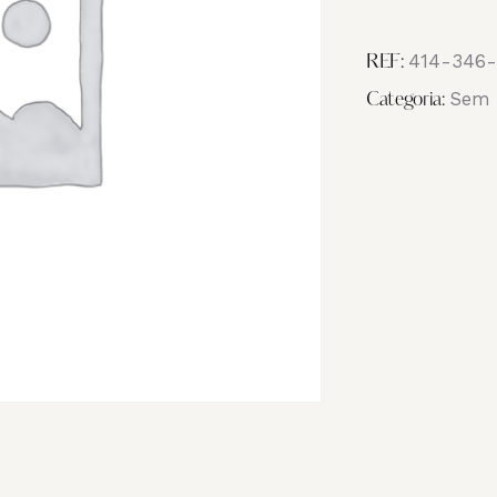
Image
IMG_6258
414-346-
REF:
Sem 
Categoria: