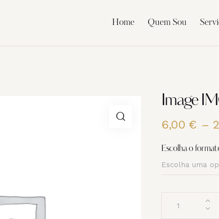
Home
Quem Sou
Servi
Image I
6,00
€
–
Escolha o format
Quantidade
de