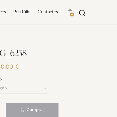
ços
Portfólio
Contactos
0
MG_6258
20,00
€
Price
range:
6,00 €
o
through
20,00 €
Comprar