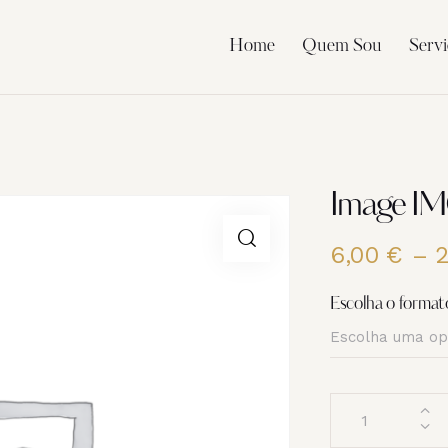
Home
Quem Sou
Servi
Image I
6,00
€
–
Escolha o format
Quantidade
de