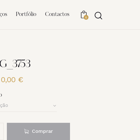
ços
Portfólio
Contactos
0
MG_3753
20,00
€
Price
range:
6,00 €
o
through
20,00 €
Comprar