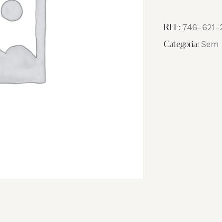
Image
IMG_3753
746-621-
REF:
Sem 
Categoria: