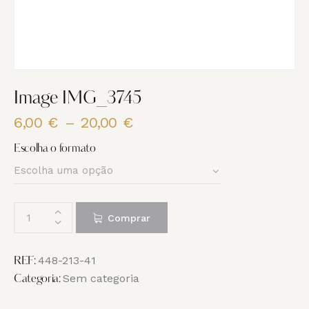
Image IMG_3745
6,00
€
–
20,00
€
Price
range:
Escolha o formato
6,00 €
through
20,00 €
Quantidade
Comprar
de
Image
IMG_3745
448-213-41
REF:
Sem categoria
Categoria: