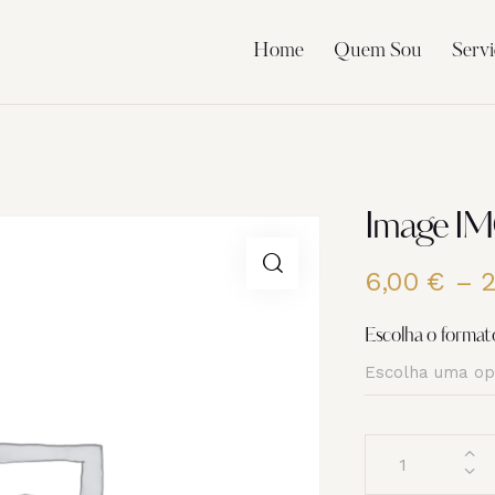
Home
Quem Sou
Servi
Image I
6,00
€
–
Escolha o format
Quantidade
de