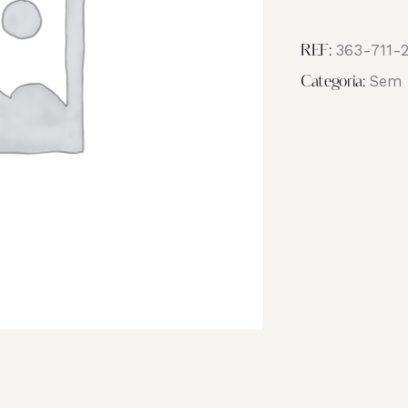
Image
IMG_3743
363-711-
REF:
Sem 
Categoria: