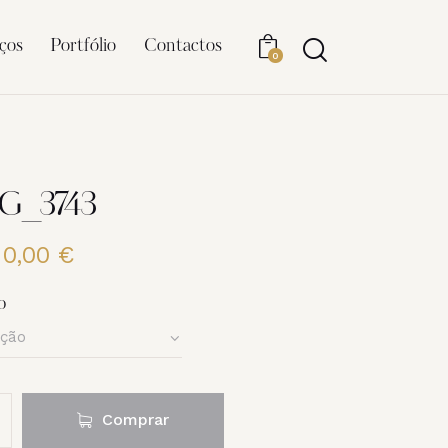
ços
Portfólio
Contactos
0
MG_3743
20,00
€
Price
range:
6,00 €
o
through
20,00 €
Comprar