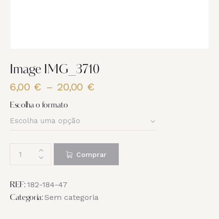
Image IMG_3710
6,00
€
–
20,00
€
Price
range:
Escolha o formato
6,00 €
through
20,00 €
Quantidade
Comprar
de
Image
IMG_3710
182-184-47
REF:
Sem categoria
Categoria: