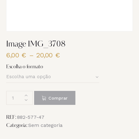
Image IMG_3708
6,00
€
–
20,00
€
Price
range:
Escolha o formato
6,00 €
through
20,00 €
Quantidade
Comprar
de
Image
IMG_3708
882-577-47
REF:
Sem categoria
Categoria: