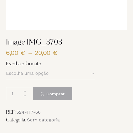
Image IMG_3703
6,00
€
–
20,00
€
Price
range:
Escolha o formato
6,00 €
through
20,00 €
Quantidade
Comprar
de
Image
IMG_3703
524-117-66
REF:
Sem categoria
Categoria: