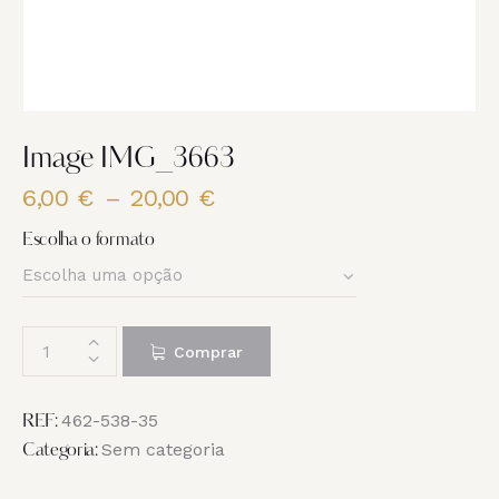
Image IMG_3663
6,00
€
–
20,00
€
Price
range:
Escolha o formato
6,00 €
through
20,00 €
Quantidade
Comprar
de
Image
IMG_3663
462-538-35
REF:
Sem categoria
Categoria: