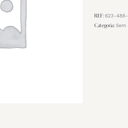
Image
IMG_3550
623-488-
REF:
Sem 
Categoria: