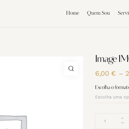
Home
Quem Sou
Servi
Image I
6,00
€
–
Escolha o format
Quantidade
de