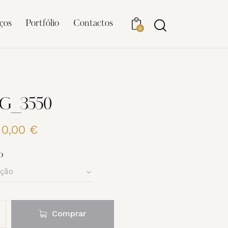
ços
Portfólio
Contactos
0
MG_3550
20,00
€
Price
range:
6,00 €
o
through
20,00 €
Comprar