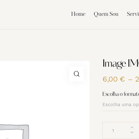
Home
Quem Sou
Servi
Image I
6,00
€
–
Escolha o format
Quantidade
de