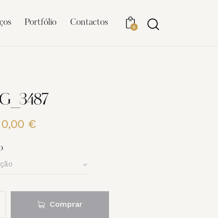
ços
Portfólio
Contactos
0
MG_3487
20,00
€
Price
range:
6,00 €
o
through
20,00 €
Comprar