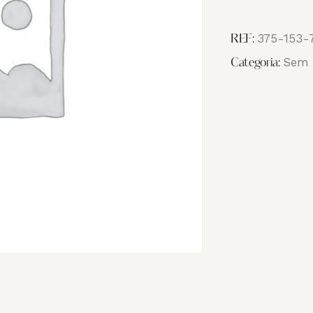
Image
IMG_3487
375-153-
REF:
Sem 
Categoria: