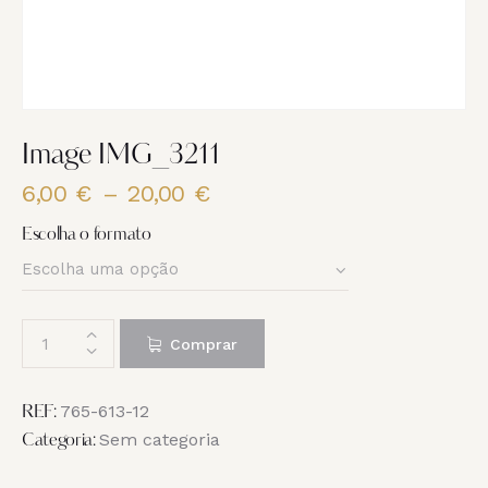
Image IMG_3211
6,00
€
–
20,00
€
Price
range:
Escolha o formato
6,00 €
through
20,00 €
Quantidade
Comprar
de
Image
IMG_3211
765-613-12
REF:
Sem categoria
Categoria: