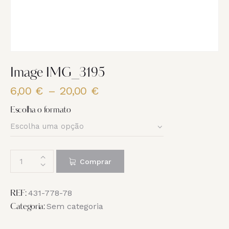
Image IMG_3195
6,00
€
–
20,00
€
Price
range:
Escolha o formato
6,00 €
through
20,00 €
Quantidade
Comprar
de
Image
IMG_3195
431-778-78
REF:
Sem categoria
Categoria: