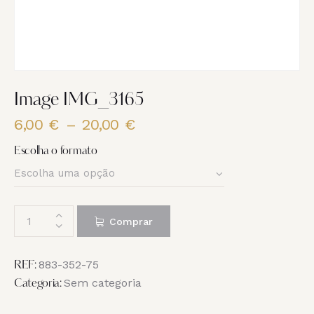
Image IMG_3165
6,00
€
–
20,00
€
Price
range:
Escolha o formato
6,00 €
through
20,00 €
Quantidade
Comprar
de
Image
IMG_3165
883-352-75
REF:
Sem categoria
Categoria: