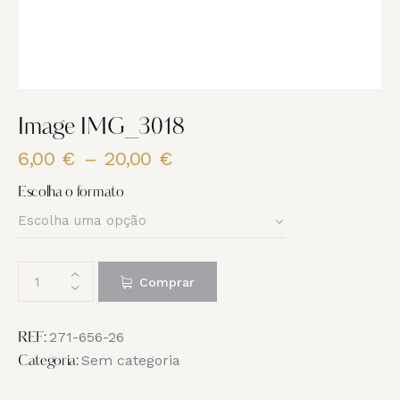
Image IMG_3018
6,00
€
–
20,00
€
Price
range:
Escolha o formato
6,00 €
through
20,00 €
Quantidade
Comprar
de
Image
IMG_3018
271-656-26
REF:
Sem categoria
Categoria: