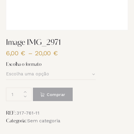
Image IMG_2971
6,00
€
–
20,00
€
Price
range:
Escolha o formato
6,00 €
through
20,00 €
Quantidade
Comprar
de
Image
IMG_2971
317-761-11
REF:
Sem categoria
Categoria: