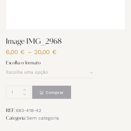
Image IMG_2968
6,00
€
–
20,00
€
Price
range:
Escolha o formato
6,00 €
through
20,00 €
Quantidade
Comprar
de
Image
IMG_2968
683-418-42
REF:
Sem categoria
Categoria: