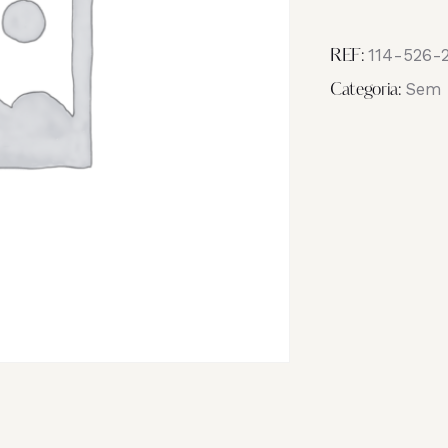
Image
IMG_2870
114-526-
REF:
Sem 
Categoria: