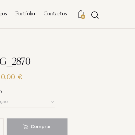
ços
Portfólio
Contactos
0
MG_2870
20,00
€
Price
range:
6,00 €
o
through
20,00 €
Comprar