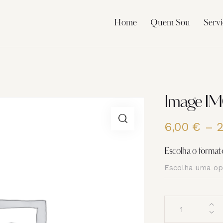
Home
Quem Sou
Servi
Image I
6,00
€
–
Escolha o format
Quantidade
de