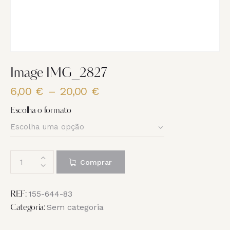
Image IMG_2827
6,00
€
–
20,00
€
Price
range:
Escolha o formato
6,00 €
through
20,00 €
Quantidade
Comprar
de
Image
IMG_2827
155-644-83
REF:
Sem categoria
Categoria: