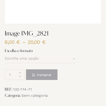
Image IMG_2821
6,00
€
–
20,00
€
Price
range:
Escolha o formato
6,00 €
through
20,00 €
Quantidade
Comprar
de
Image
IMG_2821
132-174-71
REF:
Sem categoria
Categoria: