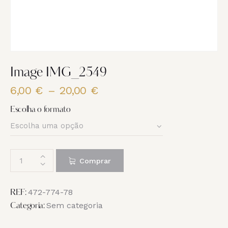
Image IMG_2549
6,00
€
–
20,00
€
Price
range:
Escolha o formato
6,00 €
through
20,00 €
Quantidade
Comprar
de
Image
IMG_2549
472-774-78
REF:
Sem categoria
Categoria: