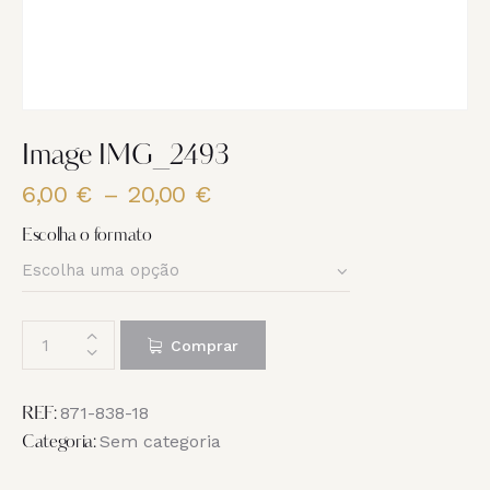
Image IMG_2493
6,00
€
–
20,00
€
Price
range:
Escolha o formato
6,00 €
through
20,00 €
Quantidade
Comprar
de
Image
IMG_2493
871-838-18
REF:
Sem categoria
Categoria: