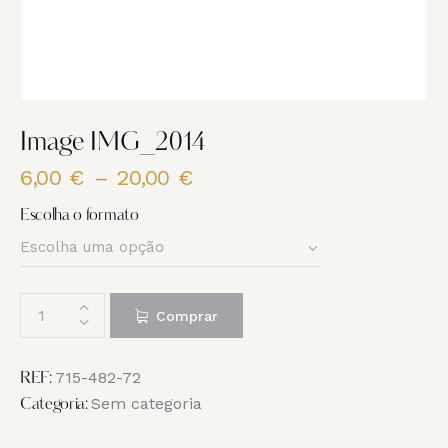
Image IMG_2014
6,00
€
–
20,00
€
Price
range:
Escolha o formato
6,00 €
through
20,00 €
Quantidade
Comprar
de
Image
IMG_2014
715-482-72
REF:
Sem categoria
Categoria: