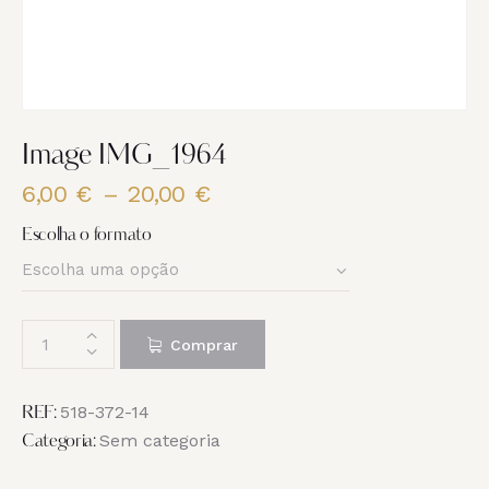
Image IMG_1964
6,00
€
–
20,00
€
Price
range:
Escolha o formato
6,00 €
through
20,00 €
Quantidade
Comprar
de
Image
IMG_1964
518-372-14
REF:
Sem categoria
Categoria: