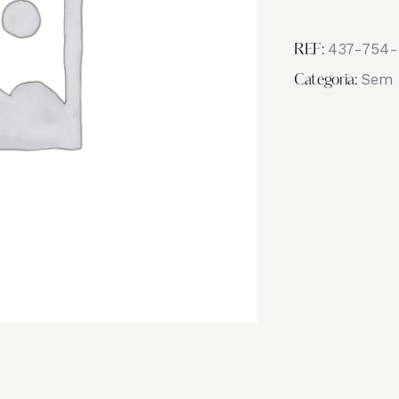
Image
IMG_1914
437-754-
REF:
Sem 
Categoria: