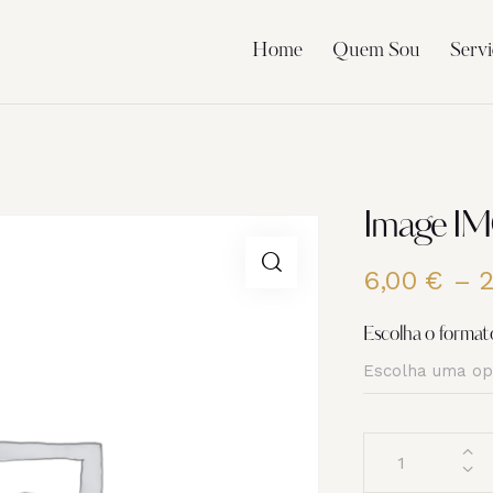
Home
Quem Sou
Servi
Image I
6,00
€
–
Escolha o format
Quantidade
de