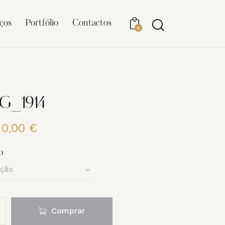
ços
Portfólio
Contactos
0
MG_1914
20,00
€
Price
range:
6,00 €
o
through
20,00 €
Comprar