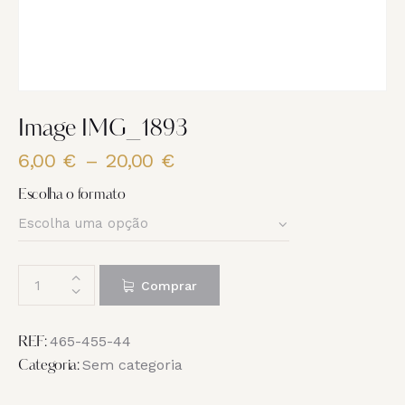
Image IMG_1893
6,00
€
–
20,00
€
Price
range:
Escolha o formato
6,00 €
through
20,00 €
Quantidade
Comprar
de
Image
IMG_1893
465-455-44
REF:
Sem categoria
Categoria: