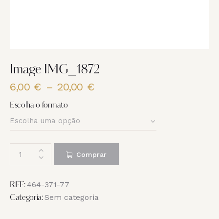
Image IMG_1872
6,00
€
–
20,00
€
Price
range:
Escolha o formato
6,00 €
through
20,00 €
Quantidade
Comprar
de
Image
IMG_1872
464-371-77
REF:
Sem categoria
Categoria: