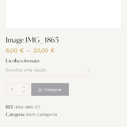
Image IMG_1865
6,00
€
–
20,00
€
Price
range:
Escolha o formato
6,00 €
through
20,00 €
Quantidade
Comprar
de
Image
IMG_1865
654-885-27
REF:
Sem categoria
Categoria: