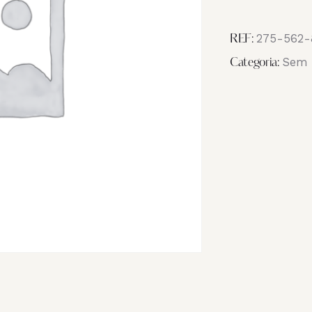
Image
IMG_1860
275-562-
REF:
Sem 
Categoria: