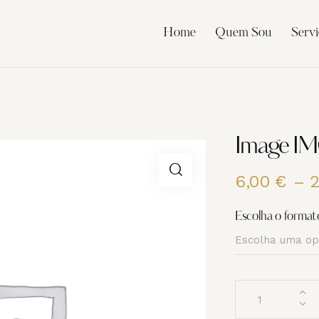
Home
Quem Sou
Servi
Image I
6,00
€
–
Escolha o format
Quantidade
de