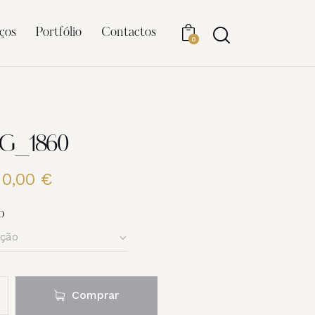
ços
Portfólio
Contactos
0
MG_1860
20,00
€
Price
range:
6,00 €
o
through
20,00 €
Comprar