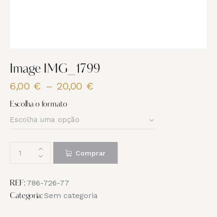
Image IMG_1799
6,00
€
–
20,00
€
Price
range:
Escolha o formato
6,00 €
through
20,00 €
Quantidade
Comprar
de
Image
IMG_1799
786-726-77
REF:
Sem categoria
Categoria: