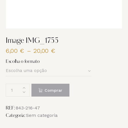
Image IMG_1755
6,00
€
–
20,00
€
Price
range:
Escolha o formato
6,00 €
through
20,00 €
Quantidade
Comprar
de
Image
IMG_1755
843-216-47
REF:
Sem categoria
Categoria: