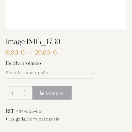
Image IMG_1730
6,00
€
–
20,00
€
Price
range:
Escolha o formato
6,00 €
through
20,00 €
Quantidade
Comprar
de
Image
IMG_1730
414-255-65
REF:
Sem categoria
Categoria: